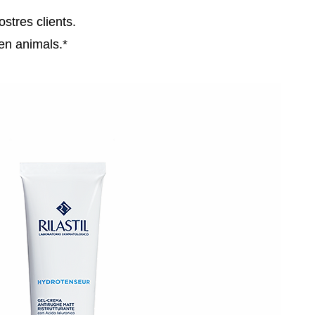
stres clients.
 en animals.*