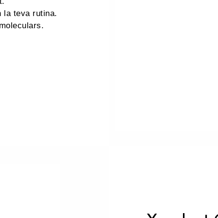
t.
 la teva rutina.
 moleculars.