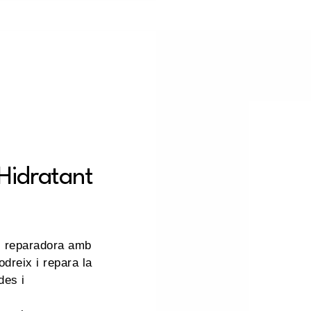
Hidratant
i reparadora amb
dreix i repara la
des i