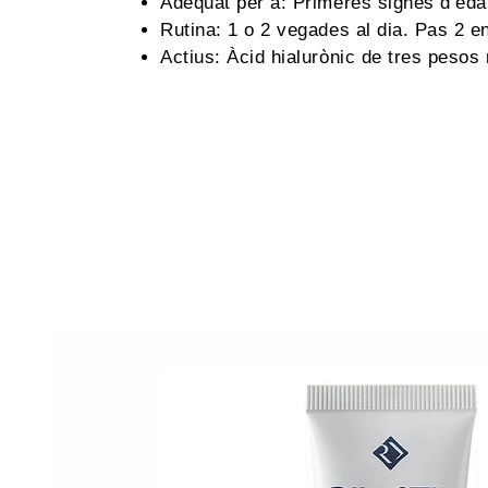
Adequat per a: Primeres signes d’eda
Rutina: 1 o 2 vegades al dia. Pas 2 en
Actius: Àcid hialurònic de tres pesos