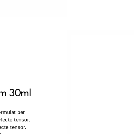
um 30ml
ormulat per
efecte tensor.
ecte tensor.