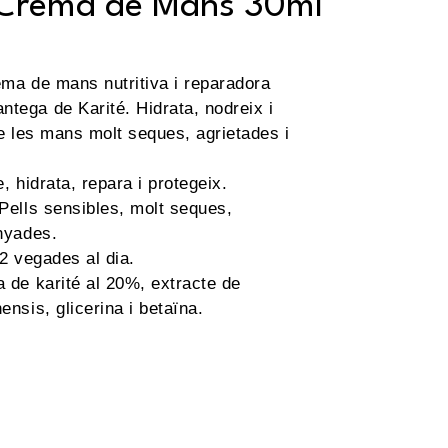
 Crema de Mans 30ml
ma de mans nutritiva i reparadora
tega de Karité. Hidrata, nodreix i
de les mans molt seques, agrietades i
, hidrata, repara i protegeix.
Pells sensibles, molt seques,
nyades.
 2 vegades al dia.
 de karité al 20%, extracte de
ensis, glicerina i betaïna.