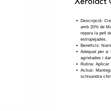
Xerolact
Descripció: Cre
amb 20% de Man
repara la pell 
estropejades.
Beneficis: Nutre
Adequat per a: 
agrietades i da
Rutina: Aplicar
Actius: Mantega
schisandra chin